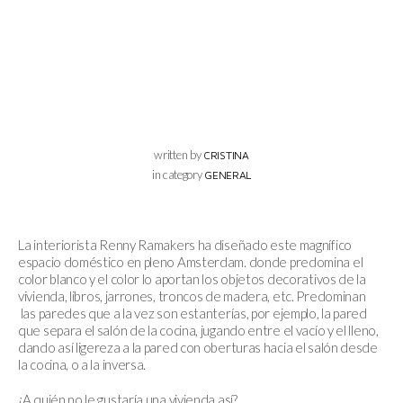
written by
CRISTINA
in category
GENERAL
La interiorista Renny Ramakers ha diseñado este magnífico
espacio doméstico en pleno Amsterdam. donde predomina el
color blanco y el color lo aportan los objetos decorativos de la
vivienda, libros, jarrones, troncos de madera, etc. Predominan
las paredes que a la vez son estanterías, por ejemplo, la pared
que separa el salón de la cocina, jugando entre el vacío y el lleno,
dando así ligereza a la pared con oberturas hacia el salón desde
la cocina, o a la inversa.
¿A quién no le gustaría una vivienda así?