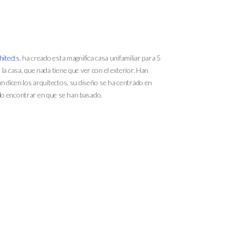
itects
, ha creado esta magnifica casa unifamiliar para 5
a casa, que nada tiene que ver con el exterior. Han
n dicen los arquitectos, su diseño se ha centrado en
do encontrar en que se han basado.