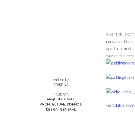
A parir de la co
personas. Han ma
aportado mucha l
causar el menos 
written by
CRISTINA
in category
ARQUITECTURA L
,
ARCHITECTURE
DISEÑO L
vía
habitus living
,
DESIGN
GENERAL