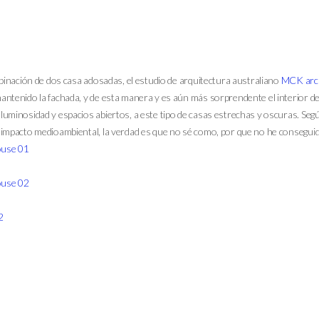
mbinación de dos casa adosadas, el estudio de arquitectura australiano
MCK arch
ntenido la fachada, y de esta manera y es aún más sorprendente el interior de l
uminosidad y espacios abiertos, a este tipo de casas estrechas y oscuras. Segú
impacto medioambiental, la verdad es que no sé como, por que no he consegui