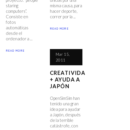
proyecto: “people
unidas por una
staring
misma causa, para
computers“.
hacer deporte,
Consiste en
correr por la ...
fotos
automáticas
READ MORE
desde el
ordenador a ...
READ MORE
Mar 15,
2011
CREATIVIDA
+ AYUDA A
JAPÓN
OpenSimSim han
tenido una gran
idea para ayudar
a Japón, después
de la terrible
catástrofe, con