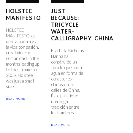
HOLSTEE
JUST
MANIFESTO
BECAUSE:
TRICYCLE
HOLSTEE
WATER-
MANIFESTO, es
CALLIGRAPHY_CHINA
una llamada a vivir
la vida con pasión,
El artista Nicholas
creatividad y
Hanna ha
comunidad. In the
construido un
months leading up
triciclo que rocía
to the summer of
agua en forma de
2009, Holstee
caracteres
was just a small
chinos en las
side ...
calles de China.
Éste país tiene
READ MORE
una larga
tradición entre
los hombres ...
READ MORE