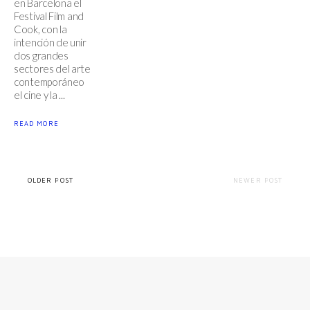
en Barcelona el
Festival Film and
Cook, con la
intención de unir
dos grandes
sectores del arte
contemporáneo
el cine y la ...
READ MORE
OLDER POST
NEWER POST