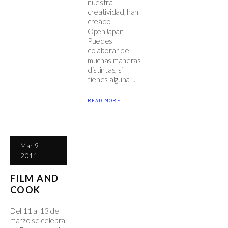
nuestra
creatividad, han
creado
OpenJapan.
Puedes
colaborar de
muchas maneras
distintas, si
tienes alguna ...
READ MORE
Mar 9,
2011
FILM AND
COOK
Del 11 al 13 de
marzo se celebra