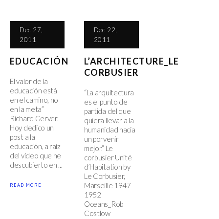
Dec 27,
Dec 22,
2011
2011
EDUCACIÓN
L’ARCHITECTURE_LE
CORBUSIER
El valor de la
educación está
“La arquitectura
en el camino, no
es el punto de
en la meta”
partida del que
Richard Gerver.
quiera llevar a la
Hoy dedico un
humanidad hacia
post a la
un porvenir
educación, a raíz
mejor.” Le
del vídeo que he
corbusier Unité
descubierto en ...
d’Habitation by
Le Corbusier,
Marseille 1947-
READ MORE
1952
Oceans_Rob
Costlow