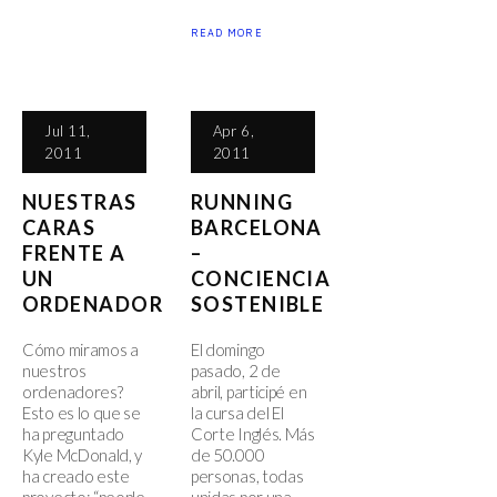
READ MORE
Jul 11,
Apr 6,
2011
2011
NUESTRAS
RUNNING
CARAS
BARCELONA
FRENTE A
–
UN
CONCIENCIA
ORDENADOR
SOSTENIBLE
Cómo miramos a
El domingo
nuestros
pasado, 2 de
ordenadores?
abril, participé en
Esto es lo que se
la cursa del El
ha preguntado
Corte Inglés. Más
Kyle McDonald, y
de 50.000
ha creado este
personas, todas