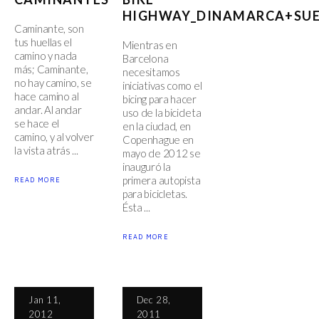
HIGHWAY_DINAMARCA+SUE
Caminante, son
tus huellas el
Mientras en
camino y nada
Barcelona
más; Caminante,
necesitamos
no hay camino, se
iniciativas como el
hace camino al
bicing para hacer
andar. Al andar
uso de la bicicleta
se hace el
en la ciudad, en
camino, y al volver
Copenhague en
la vista atrás ...
mayo de 2012 se
inauguró la
primera autopista
READ MORE
para bicicletas.
Ésta ...
READ MORE
Jan 11,
Dec 28,
2012
2011