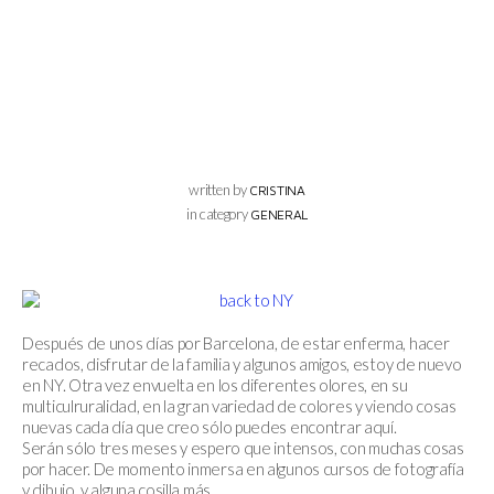
written by
CRISTINA
in category
GENERAL
Después de unos días por Barcelona, de estar enferma, hacer
recados, disfrutar de la familia y algunos amigos, estoy de nuevo
en NY. Otra vez envuelta en los diferentes olores, en su
multiculruralidad, en la gran variedad de colores y viendo cosas
nuevas cada día que creo sólo puedes encontrar aquí.
Serán sólo tres meses y espero que intensos, con muchas cosas
por hacer. De momento inmersa en algunos cursos de fotografía
y dibujo, y alguna cosilla más.