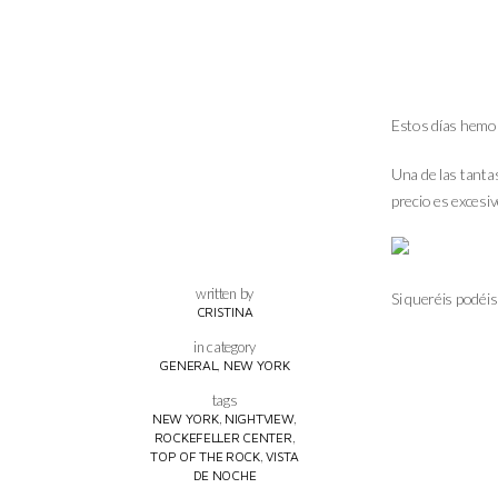
Estos días hemos
Una de las tantas
precio es excesi
written by
Si queréis podéi
CRISTINA
in category
,
GENERAL
NEW YORK
tags
,
,
NEW YORK
NIGHTVIEW
,
ROCKEFELLER CENTER
,
TOP OF THE ROCK
VISTA
DE NOCHE