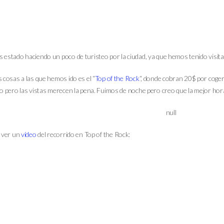
 estado haciendo un poco de turisteo por la ciudad, ya que hemos tenido visi
 cosas a las que hemos ido es el “
Top of the Rock
“, donde cobran 20$ por coger 
vo pero las vistas merecen la pena. Fuimos de noche pero creo que la mejor hor
s ver un
vídeo
del recorrido en Top of the Rock: