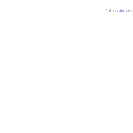
Y otro
vídeo
de u