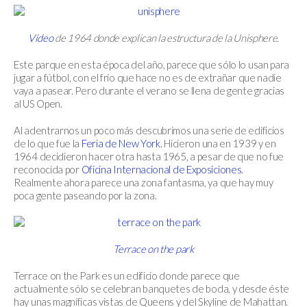
Vídeo
de 1964 donde explican la estructura de la Unisphere.
Este parque en esta época del año, parece que sólo lo usan para
jugar a fútbol, con el frío que hace no es de extrañar que nadie
vaya a pasear. Pero durante el verano se llena de gente gracias
al US Open.
Al adentrarnos un poco más descubrimos una serie de edificios
de lo que fue la
Feria de New York
. Hicieron una en 1939 y en
1964 decidieron hacer otra hasta 1965, a pesar de que no fue
reconocida por
Oficina Internacional de Exposiciones
.
Realmente ahora parece una zona fantasma, ya que hay muy
poca gente paseando por la zona.
Terrace on the park
Terrace on the Park es un edificio donde parece que
actualmente sólo se celebran banquetes de boda, y desde éste
hay unas magníficas vistas de Queens y del Skyline de Mahattan.